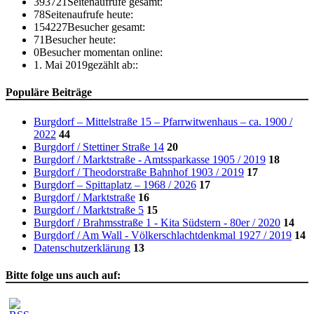
393721
Seitenaufrufe gesamt:
78
Seitenaufrufe heute:
154227
Besucher gesamt:
71
Besucher heute:
0
Besucher momentan online:
1. Mai 2019
gezählt ab::
Populäre Beiträge
Burgdorf – Mittelstraße 15 – Pfarrwitwenhaus – ca. 1900 /
2022
44
Burgdorf / Stettiner Straße 14
20
Burgdorf / Marktstraße - Amtssparkasse 1905 / 2019
18
Burgdorf / Theodorstraße Bahnhof 1903 / 2019
17
Burgdorf – Spittaplatz – 1968 / 2026
17
Burgdorf / Marktstraße
16
Burgdorf / Marktstraße 5
15
Burgdorf / Brahmsstraße 1 - Kita Südstern - 80er / 2020
14
Burgdorf / Am Wall - Völkerschlachtdenkmal 1927 / 2019
14
Datenschutzerklärung
13
Bitte folge uns auch auf: