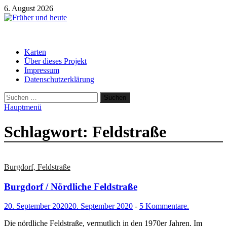
Zum
6. August 2026
Inhalt
springen
Früher und heute
Gebäude und Straßen im Wandel der Zeit
Karten
Über dieses Projekt
Impressum
Datenschutzerklärung
Suchen
nach:
Hauptmenü
Schlagwort:
Feldstraße
Burgdorf, Feldstraße
Burgdorf / Nördliche Feldstraße
20. September 2020
20. September 2020
-
5 Kommentare.
Die nördliche Feldstraße, vermutlich in den 1970er Jahren. Im