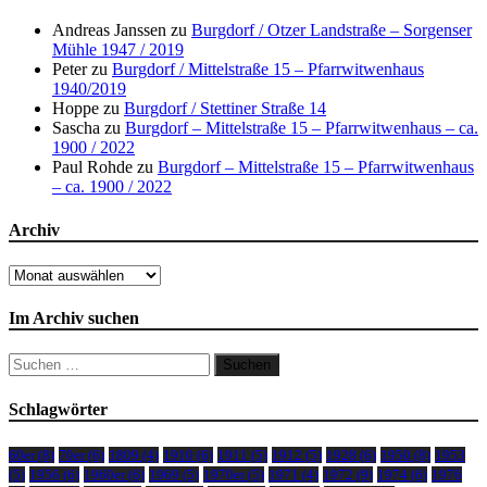
Andreas Janssen
zu
Burgdorf / Otzer Landstraße – Sorgenser
Mühle 1947 / 2019
Peter
zu
Burgdorf / Mittelstraße 15 – Pfarrwitwenhaus
1940/2019
Hoppe
zu
Burgdorf / Stettiner Straße 14
Sascha
zu
Burgdorf – Mittelstraße 15 – Pfarrwitwenhaus – ca.
1900 / 2022
Paul Rohde
zu
Burgdorf – Mittelstraße 15 – Pfarrwitwenhaus
– ca. 1900 / 2022
Archiv
Archiv
Im Archiv suchen
Suchen
nach:
Schlagwörter
60er
(8)
70er
(6)
1809
(4)
1910
(6)
1911
(5)
1912
(5)
1928
(6)
1950
(8)
1953
(5)
1956
(6)
1960er
(6)
1969
(5)
1970er
(5)
1971
(4)
1972
(9)
1974
(6)
1976