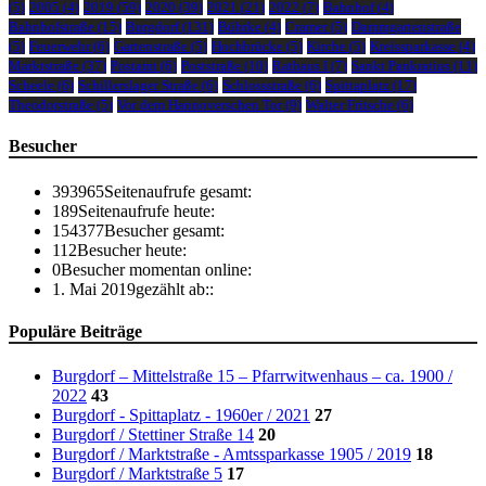
(5)
2005
(4)
2019
(59)
2020
(39)
2021
(21)
2022
(7)
Bahnhof
(4)
Bahnhofstraße
(15)
Burgdorf
(131)
Bührke
(4)
Cramer
(5)
Dammgartenstraße
(5)
Feuerwehr
(6)
Gartenstraße
(5)
Hochbrücke
(5)
Kirche
(5)
Kreissparkasse
(4)
Marktstraße
(37)
Postamt
(6)
Poststraße
(10)
Rathaus I
(7)
Sankt Pankratius
(11)
Scheele
(6)
Schillerslager Straße
(6)
Schlossstraße
(6)
Spittaplatz
(17)
Theodorstraße
(5)
Vor dem Hannoverschen Tor
(9)
Walter Fritsche
(6)
Besucher
393965
Seitenaufrufe gesamt:
189
Seitenaufrufe heute:
154377
Besucher gesamt:
112
Besucher heute:
0
Besucher momentan online:
1. Mai 2019
gezählt ab::
Populäre Beiträge
Burgdorf – Mittelstraße 15 – Pfarrwitwenhaus – ca. 1900 /
2022
43
Burgdorf - Spittaplatz - 1960er / 2021
27
Burgdorf / Stettiner Straße 14
20
Burgdorf / Marktstraße - Amtssparkasse 1905 / 2019
18
Burgdorf / Marktstraße 5
17