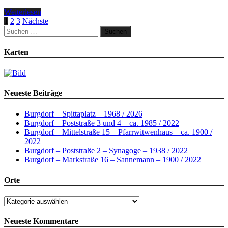
Weiterlesen
Beitragsnavigation
1
2
3
Nächste
Suchen
nach:
Karten
Neueste Beiträge
Burgdorf – Spittaplatz – 1968 / 2026
Burgdorf – Poststraße 3 und 4 – ca. 1985 / 2022
Burgdorf – Mittelstraße 15 – Pfarrwitwenhaus – ca. 1900 /
2022
Burgdorf – Poststraße 2 – Synagoge – 1938 / 2022
Burgdorf – Markstraße 16 – Sannemann – 1900 / 2022
Orte
Orte
Neueste Kommentare