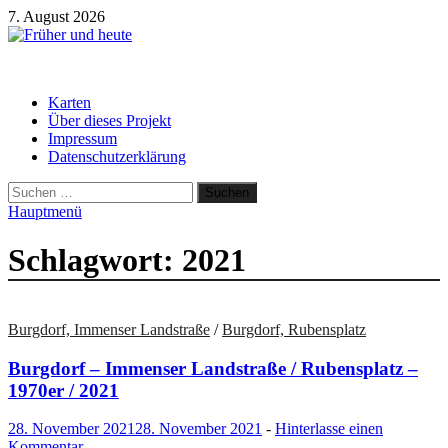
Zum
7. August 2026
Inhalt
springen
Früher und heute
Gebäude und Straßen im Wandel der Zeit
Karten
Über dieses Projekt
Impressum
Datenschutzerklärung
Suchen
nach:
Hauptmenü
Schlagwort:
2021
Burgdorf, Immenser Landstraße
/
Burgdorf, Rubensplatz
Burgdorf – Immenser Landstraße / Rubensplatz –
1970er / 2021
28. November 2021
28. November 2021
-
Hinterlasse einen
Kommentar