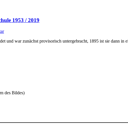
chule 1953 / 2019
tar
et und war zunächst provisorisch untergebracht, 1895 ist sie dann in 
rn des Bildes)