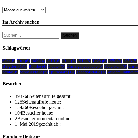
Archiv
Im Archiv suchen
Suchen
nach:
Schlagwörter
60er
(8)
70er
(6)
1809
(4)
1910
(6)
1911
(5)
1912
(5)
1928
(6)
1950
(8)
1953
(5)
Burgdorf
(131)
Bührke
(4)
Cramer
(5)
Dammgartenstraße
(5)
Feuerwehr
(6)
Garte
Straße
(6)
Schlossstraße
(6)
Spittaplatz
(17)
Theodorstraße
(5)
Vor dem Hannover
Besucher
393768
Seitenaufrufe gesamt:
125
Seitenaufrufe heute:
154260
Besucher gesamt:
104
Besucher heute:
2
Besucher momentan online:
1. Mai 2019
gezählt ab::
Populäre Beiträge