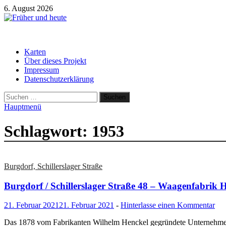
Zum
6. August 2026
Inhalt
springen
Früher und heute
Gebäude und Straßen im Wandel der Zeit
Karten
Über dieses Projekt
Impressum
Datenschutzerklärung
Suchen
nach:
Hauptmenü
Schlagwort:
1953
Burgdorf, Schillerslager Straße
Burgdorf / Schillerslager Straße 48 – Waagenfabrik 
21. Februar 2021
21. Februar 2021
-
Hinterlasse einen Kommentar
Das 1878 vom Fabrikanten Wilhelm Henckel gegründete Unternehmen „W