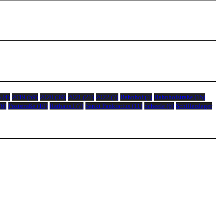
5
(4)
2019
(59)
2020
(39)
2021
(21)
2022
(7)
Bahnhof
(4)
Bahnhofstraße
(15)
(6)
Poststraße
(10)
Rathaus I
(7)
Sankt Pankratius
(11)
Scheele
(6)
Schillerslager