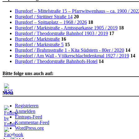
Burgdorf – Mittelstraße 15 – Pfarrwitwenhaus – ca. 1900 / 202
Burgdorf / Stettiner Straße 14
20
Burgdorf – Spittaplatz – 1968 / 2026
18
Burgdorf / Marktstraße - Amtssparkasse 1905 / 2019
18
Burgdorf / Theodorstraße Bahnhof 1903 / 2019
17
Burgdorf / Marktstraße
16
Burgdorf / Marktstraße 5
15
Burgdorf / Brahmsstraße 1 - Kita Südstern - 80er / 2020
14
Burgdorf / Am Wall - Völkerschlachtdenkmal 1927 / 2019
14
Burgdorf / Theodorstraße Bahnhofs-Hotel
14
Bitte folge uns auch auf:
Meta
Registrieren
Anmelden
Eintrags-Feed
Kommentar-Feed
WordPress.org