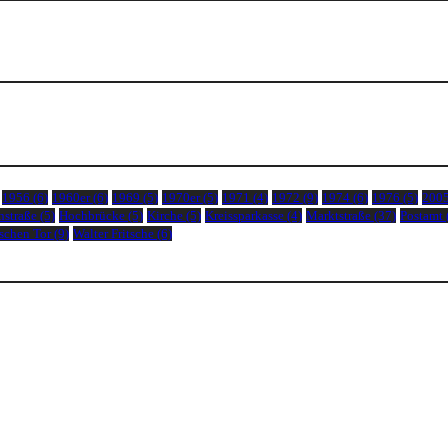
1956
(6)
1960er
(6)
1969
(5)
1970er
(5)
1971
(4)
1972
(9)
1974
(6)
1976
(5)
200
nstraße
(5)
Hochbrücke
(5)
Kirche
(5)
Kreissparkasse
(4)
Marktstraße
(37)
Postamt
schen Tor
(9)
Walter Fritsche
(6)