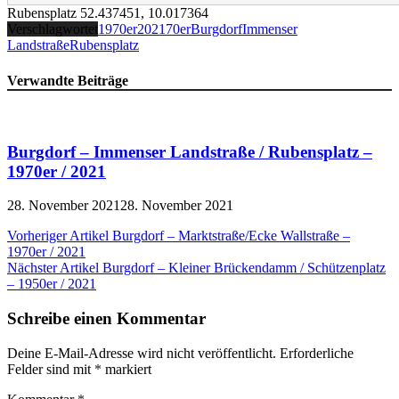
Rubensplatz
52.437451
,
10.017364
Verschlagwortet
1970er
2021
70er
Burgdorf
Immenser
Landstraße
Rubensplatz
Verwandte Beiträge
Burgdorf – Immenser Landstraße / Rubensplatz –
1970er / 2021
28. November 2021
28. November 2021
Beitragsnavigation
Vorheriger Artikel
Burgdorf – Marktstraße/Ecke Wallstraße –
1970er / 2021
Nächster Artikel
Burgdorf – Kleiner Brückendamm / Schützenplatz
– 1950er / 2021
Schreibe einen Kommentar
Deine E-Mail-Adresse wird nicht veröffentlicht.
Erforderliche
Felder sind mit
*
markiert