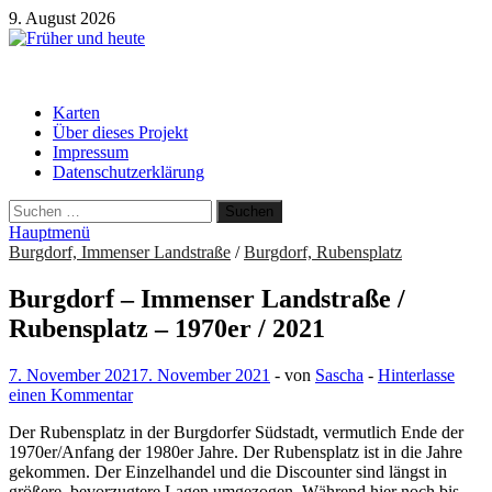
Zum
9. August 2026
Inhalt
springen
Früher und heute
Gebäude und Straßen im Wandel der Zeit
Karten
Über dieses Projekt
Impressum
Datenschutzerklärung
Suchen
nach:
Hauptmenü
Burgdorf, Immenser Landstraße
/
Burgdorf, Rubensplatz
Burgdorf – Immenser Landstraße /
Rubensplatz – 1970er / 2021
7. November 2021
7. November 2021
-
von
Sascha
-
Hinterlasse
einen Kommentar
Der Rubensplatz in der Burgdorfer Südstadt, vermutlich Ende der
1970er/Anfang der 1980er Jahre. Der Rubensplatz ist in die Jahre
gekommen. Der Einzelhandel und die Discounter sind längst in
größere, bevorzugtere Lagen umgezogen. Während hier noch bis