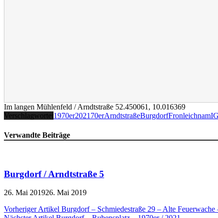
Im langen Mühlenfeld / Arndtstraße
52.450061
,
10.016369
Verschlagwortet
1970er
2021
70er
Arndtstraße
Burgdorf
Fronleichnam
I
Verwandte Beiträge
Burgdorf / Arndtstraße 5
26. Mai 2019
26. Mai 2019
Beitragsnavigation
Vorheriger Artikel
Burgdorf – Schmiedestraße 29 – Alte Feuerwache 
Nächster Artikel
Burgdorf – Rubensplatz – 1970er / 2021