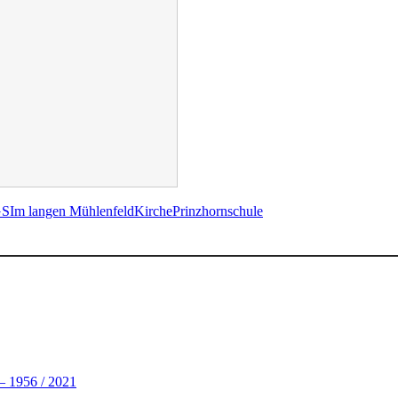
GS
Im langen Mühlenfeld
Kirche
Prinzhornschule
– 1956 / 2021