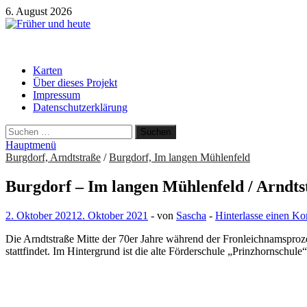
Zum
6. August 2026
Inhalt
springen
Früher und heute
Gebäude und Straßen im Wandel der Zeit
Karten
Über dieses Projekt
Impressum
Datenschutzerklärung
Suchen
nach:
Hauptmenü
Burgdorf, Arndtstraße
/
Burgdorf, Im langen Mühlenfeld
Burgdorf – Im langen Mühlenfeld / Arndtst
2. Oktober 2021
2. Oktober 2021
-
von
Sascha
-
Hinterlasse einen K
Die Arndtstraße Mitte der 70er Jahre während der Fronleichnamsproze
stattfindet. Im Hintergrund ist die alte Förderschule „Prinzhornschule“