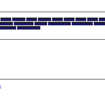
1956
(6)
1960er
(6)
1969
(5)
1970er
(5)
1971
(4)
1972
(9)
1974
(6)
1976
(5)
200
nstraße
(5)
Hochbrücke
(5)
Kirche
(5)
Kreissparkasse
(4)
Marktstraße
(37)
Postamt
schen Tor
(9)
Walter Fritsche
(6)
2