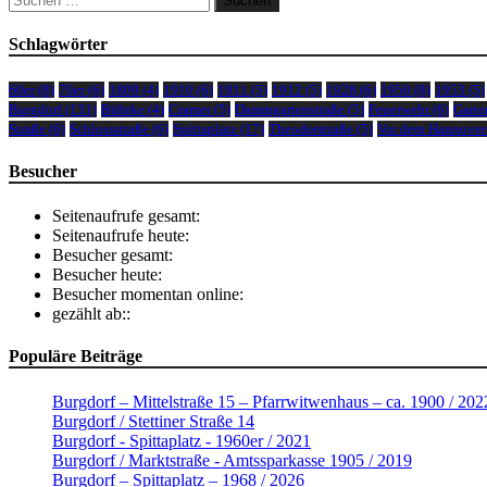
nach:
Schlagwörter
60er
(8)
70er
(6)
1809
(4)
1910
(6)
1911
(5)
1912
(5)
1928
(6)
1950
(8)
1953
(5)
Burgdorf
(131)
Bührke
(4)
Cramer
(5)
Dammgartenstraße
(5)
Feuerwehr
(6)
Garte
Straße
(6)
Schlossstraße
(6)
Spittaplatz
(17)
Theodorstraße
(5)
Vor dem Hannover
Besucher
Seitenaufrufe gesamt:
Seitenaufrufe heute:
Besucher gesamt:
Besucher heute:
Besucher momentan online:
gezählt ab::
Populäre Beiträge
Burgdorf – Mittelstraße 15 – Pfarrwitwenhaus – ca. 1900 / 202
Burgdorf / Stettiner Straße 14
Burgdorf - Spittaplatz - 1960er / 2021
Burgdorf / Marktstraße - Amtssparkasse 1905 / 2019
Burgdorf – Spittaplatz – 1968 / 2026