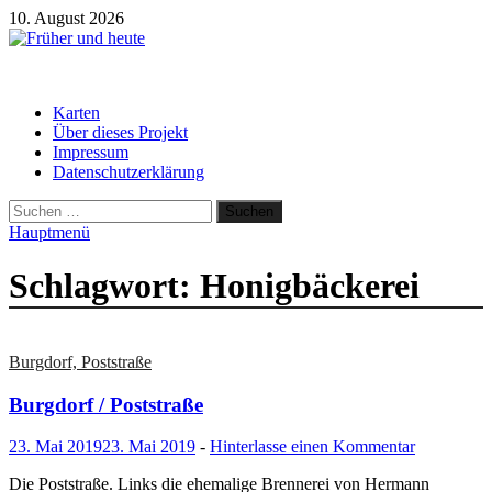
Zum
10. August 2026
Inhalt
springen
Früher und heute
Gebäude und Straßen im Wandel der Zeit
Karten
Über dieses Projekt
Impressum
Datenschutzerklärung
Suchen
nach:
Hauptmenü
Schlagwort:
Honigbäckerei
Burgdorf, Poststraße
Burgdorf / Poststraße
23. Mai 2019
23. Mai 2019
-
Hinterlasse einen Kommentar
Die Poststraße. Links die ehemalige Brennerei von Hermann