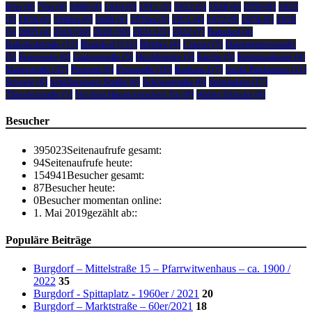
60er
(8)
70er
(6)
1809
(4)
1910
(6)
1911
(5)
1912
(5)
1928
(6)
1950
(8)
1953
(5)
1956
(6)
1960er
(6)
1969
(5)
1970er
(5)
1971
(4)
1972
(9)
1974
(6)
1976
(5)
2005
(4)
2019
(59)
2020
(39)
2021
(21)
2022
(7)
Bahnhof
(4)
Bahnhofstraße
(15)
Burgdorf
(131)
Bührke
(4)
Cramer
(5)
Dammgartenstraße
(5)
Feuerwehr
(6)
Gartenstraße
(5)
Hochbrücke
(5)
Kirche
(5)
Kreissparkasse
(4)
Marktstraße
(37)
Postamt
(6)
Poststraße
(10)
Rathaus I
(7)
Sankt Pankratius
(11)
Scheele
(6)
Schillerslager Straße
(6)
Schlossstraße
(6)
Spittaplatz
(17)
Theodorstraße
(5)
Vor dem Hannoverschen Tor
(9)
Walter Fritsche
(6)
Besucher
395023
Seitenaufrufe gesamt:
94
Seitenaufrufe heute:
154941
Besucher gesamt:
87
Besucher heute:
0
Besucher momentan online:
1. Mai 2019
gezählt ab::
Populäre Beiträge
Burgdorf – Mittelstraße 15 – Pfarrwitwenhaus – ca. 1900 /
2022
35
Burgdorf - Spittaplatz - 1960er / 2021
20
Burgdorf – Marktstraße – 60er/2021
18