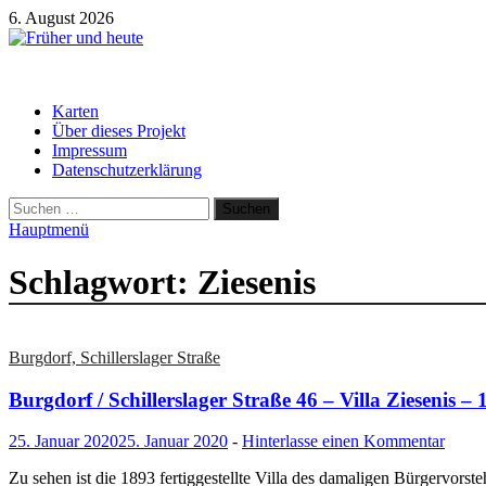
Zum
6. August 2026
Inhalt
springen
Früher und heute
Gebäude und Straßen im Wandel der Zeit
Karten
Über dieses Projekt
Impressum
Datenschutzerklärung
Suchen
nach:
Hauptmenü
Schlagwort:
Ziesenis
Burgdorf, Schillerslager Straße
Burgdorf / Schillerslager Straße 46 – Villa Ziesenis – 
25. Januar 2020
25. Januar 2020
-
Hinterlasse einen Kommentar
Zu sehen ist die 1893 fertiggestellte Villa des damaligen Bürgervorst