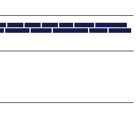
5
(4)
2019
(59)
2020
(39)
2021
(21)
2022
(7)
Bahnhof
(4)
Bahnhofstraße
(15)
(6)
Poststraße
(10)
Rathaus I
(7)
Sankt Pankratius
(11)
Scheele
(6)
Schillerslager