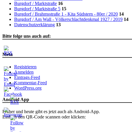
Burgdorf / Marktstraße
16
Burgdorf / Marktstraße 5
15
Burgdorf / Brahmsstraße 1 - Kita Südstern - 80er / 2020
14
Burgdorf / Am Wall - Völkerschlachtdenkmal 1927 / 2019
14
Datenschutzerklärung
13
Bitte folge uns auch auf:
Meta
Registrieren
Anmelden
Eintrags-Feed
Kommentar-Feed
WordPress.org
Android App
Früher und heute gibt es jetzt auch als Android-App.
Einfach den QR-Code scannen oder klicken: