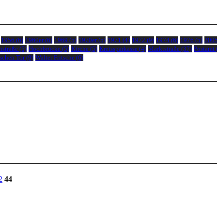
1956
(6)
1960er
(6)
1969
(5)
1970er
(5)
1971
(4)
1972
(9)
1974
(6)
1976
(5)
200
nstraße
(5)
Hochbrücke
(5)
Kirche
(5)
Kreissparkasse
(4)
Marktstraße
(37)
Postamt
schen Tor
(9)
Walter Fritsche
(6)
2
44