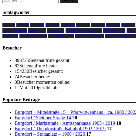
nach:
Schlagwörter
60er
(8)
70er
(6)
1809
(4)
1910
(6)
1911
(5)
1912
(5)
1928
(6)
1950
(8)
1953
(5)
Burgdorf
(131)
Bührke
(4)
Cramer
(5)
Dammgartenstraße
(5)
Feuerwehr
(6)
Garte
Straße
(6)
Schlossstraße
(6)
Spittaplatz
(17)
Theodorstraße
(5)
Vor dem Hannover
Besucher
393725
Seitenaufrufe gesamt:
82
Seitenaufrufe heute:
154230
Besucher gesamt:
74
Besucher heute:
0
Besucher momentan online:
1. Mai 2019
gezählt ab::
Populäre Beiträge
Burgdorf – Mittelstraße 15 – Pfarrwitwenhaus – ca. 1900 / 202
Burgdorf / Stettiner Straße 14
20
Burgdorf / Marktstraße - Amtssparkasse 1905 / 2019
18
Burgdorf / Theodorstraße Bahnhof 1903 / 2019
17
Burgdorf – Spittaplatz – 1968 / 2026
17