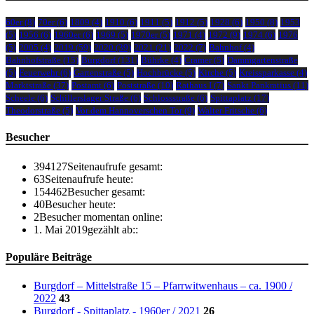
60er
(8)
70er
(6)
1809
(4)
1910
(6)
1911
(5)
1912
(5)
1928
(6)
1950
(8)
1953
(5)
1956
(6)
1960er
(6)
1969
(5)
1970er
(5)
1971
(4)
1972
(9)
1974
(6)
1976
(5)
2005
(4)
2019
(59)
2020
(39)
2021
(21)
2022
(7)
Bahnhof
(4)
Bahnhofstraße
(15)
Burgdorf
(131)
Bührke
(4)
Cramer
(5)
Dammgartenstraße
(5)
Feuerwehr
(6)
Gartenstraße
(5)
Hochbrücke
(5)
Kirche
(5)
Kreissparkasse
(4)
Marktstraße
(37)
Postamt
(6)
Poststraße
(10)
Rathaus I
(7)
Sankt Pankratius
(11)
Scheele
(6)
Schillerslager Straße
(6)
Schlossstraße
(6)
Spittaplatz
(17)
Theodorstraße
(5)
Vor dem Hannoverschen Tor
(9)
Walter Fritsche
(6)
Besucher
394127
Seitenaufrufe gesamt:
63
Seitenaufrufe heute:
154462
Besucher gesamt:
40
Besucher heute:
2
Besucher momentan online:
1. Mai 2019
gezählt ab::
Populäre Beiträge
Burgdorf – Mittelstraße 15 – Pfarrwitwenhaus – ca. 1900 /
2022
43
Burgdorf - Spittaplatz - 1960er / 2021
26