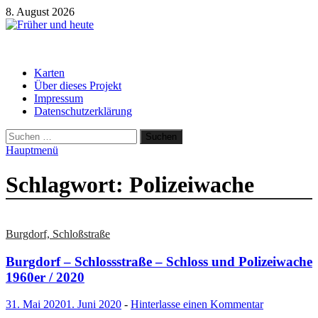
Zum
8. August 2026
Inhalt
springen
Früher und heute
Gebäude und Straßen im Wandel der Zeit
Karten
Über dieses Projekt
Impressum
Datenschutzerklärung
Suchen
nach:
Hauptmenü
Schlagwort:
Polizeiwache
Burgdorf, Schloßstraße
Burgdorf – Schlossstraße – Schloss und Polizeiwache
1960er / 2020
31. Mai 2020
1. Juni 2020
-
Hinterlasse einen Kommentar