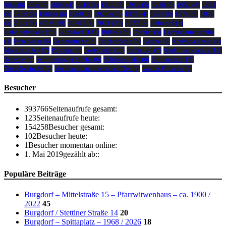
60er
(8)
70er
(6)
1809
(4)
1910
(6)
1911
(5)
1912
(5)
1928
(6)
1950
(8)
1953
(5)
1956
(6)
1960er
(6)
1969
(5)
1970er
(5)
1971
(4)
1972
(9)
1974
(6)
1976
(5)
2005
(4)
2019
(59)
2020
(39)
2021
(21)
2022
(7)
Bahnhof
(4)
Bahnhofstraße
(15)
Burgdorf
(131)
Bührke
(4)
Cramer
(5)
Dammgartenstraße
(5)
Feuerwehr
(6)
Gartenstraße
(5)
Hochbrücke
(5)
Kirche
(5)
Kreissparkasse
(4)
Marktstraße
(37)
Postamt
(6)
Poststraße
(10)
Rathaus I
(7)
Sankt Pankratius
(11)
Scheele
(6)
Schillerslager Straße
(6)
Schlossstraße
(6)
Spittaplatz
(17)
Theodorstraße
(5)
Vor dem Hannoverschen Tor
(9)
Walter Fritsche
(6)
Besucher
393766
Seitenaufrufe gesamt:
123
Seitenaufrufe heute:
154258
Besucher gesamt:
102
Besucher heute:
1
Besucher momentan online:
1. Mai 2019
gezählt ab::
Populäre Beiträge
Burgdorf – Mittelstraße 15 – Pfarrwitwenhaus – ca. 1900 /
2022
45
Burgdorf / Stettiner Straße 14
20
Burgdorf – Spittaplatz – 1968 / 2026
18