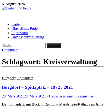
Zum
6. August 2026
Inhalt
springen
Früher und heute
Gebäude und Straßen im Wandel der Zeit
Karten
Über dieses Projekt
Impressum
Datenschutzerklärung
Suchen
nach:
Hauptmenü
Schlagwort:
Kreisverwaltung
Burgdorf, Spittaplatz
Burgdorf – Spittaplatz – 1972 / 2021
28. März 2021
28. März 2021
-
Hinterlasse einen Kommentar
Der Spittaplatz, mit Blick in Richtung Marktstraße/Rathaus im Jahre