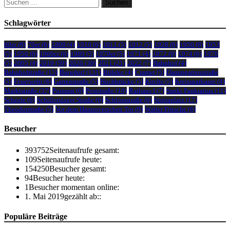
Suchen
nach:
Schlagwörter
60er
(8)
70er
(6)
1809
(4)
1910
(6)
1911
(5)
1912
(5)
1928
(6)
1950
(8)
1953
(5)
1956
(6)
1960er
(6)
1969
(5)
1970er
(5)
1971
(4)
1972
(9)
1974
(6)
1976
(5)
2005
(4)
2019
(59)
2020
(39)
2021
(21)
2022
(7)
Bahnhof
(4)
Bahnhofstraße
(15)
Burgdorf
(131)
Bührke
(4)
Cramer
(5)
Dammgartenstraße
(5)
Feuerwehr
(6)
Gartenstraße
(5)
Hochbrücke
(5)
Kirche
(5)
Kreissparkasse
(4)
Marktstraße
(37)
Postamt
(6)
Poststraße
(10)
Rathaus I
(7)
Sankt Pankratius
(11)
Scheele
(6)
Schillerslager Straße
(6)
Schlossstraße
(6)
Spittaplatz
(17)
Theodorstraße
(5)
Vor dem Hannoverschen Tor
(9)
Walter Fritsche
(6)
Besucher
393752
Seitenaufrufe gesamt:
109
Seitenaufrufe heute:
154250
Besucher gesamt:
94
Besucher heute:
1
Besucher momentan online:
1. Mai 2019
gezählt ab::
Populäre Beiträge