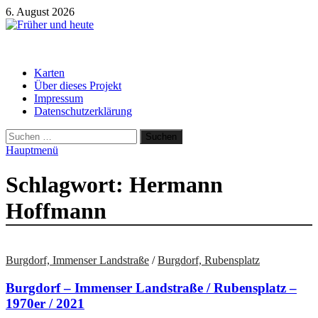
Zum
6. August 2026
Inhalt
springen
Früher und heute
Gebäude und Straßen im Wandel der Zeit
Karten
Über dieses Projekt
Impressum
Datenschutzerklärung
Suchen
nach:
Hauptmenü
Schlagwort:
Hermann
Hoffmann
Burgdorf, Immenser Landstraße
/
Burgdorf, Rubensplatz
Burgdorf – Immenser Landstraße / Rubensplatz –
1970er / 2021