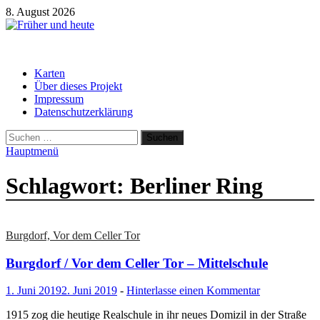
Zum
8. August 2026
Inhalt
springen
Früher und heute
Gebäude und Straßen im Wandel der Zeit
Karten
Über dieses Projekt
Impressum
Datenschutzerklärung
Suchen
nach:
Hauptmenü
Schlagwort:
Berliner Ring
Burgdorf, Vor dem Celler Tor
Burgdorf / Vor dem Celler Tor – Mittelschule
1. Juni 2019
2. Juni 2019
-
Hinterlasse einen Kommentar
1915 zog die heutige Realschule in ihr neues Domizil in der Straße