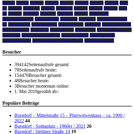
60er
(8)
70er
(6)
1809
(4)
1910
(6)
1911
(5)
1912
(5)
1928
(6)
1950
(8)
1953
(5)
1956
(6)
1960er
(6)
1969
(5)
1970er
(5)
1971
(4)
1972
(9)
1974
(6)
1976
(5)
2005
(4)
2019
(59)
2020
(39)
2021
(21)
2022
(7)
Bahnhof
(4)
Bahnhofstraße
(15)
Burgdorf
(131)
Bührke
(4)
Cramer
(5)
Dammgartenstraße
(5)
Feuerwehr
(6)
Gartenstraße
(5)
Hochbrücke
(5)
Kirche
(5)
Kreissparkasse
(4)
Marktstraße
(37)
Postamt
(6)
Poststraße
(10)
Rathaus I
(7)
Sankt Pankratius
(11)
Scheele
(6)
Schillerslager Straße
(6)
Schlossstraße
(6)
Spittaplatz
(17)
Theodorstraße
(5)
Vor dem Hannoverschen Tor
(9)
Walter Fritsche
(6)
Besucher
394142
Seitenaufrufe gesamt:
78
Seitenaufrufe heute:
154470
Besucher gesamt:
48
Besucher heute:
3
Besucher momentan online:
1. Mai 2019
gezählt ab::
Populäre Beiträge
Burgdorf – Mittelstraße 15 – Pfarrwitwenhaus – ca. 1900 /
2022
44
Burgdorf - Spittaplatz - 1960er / 2021
26
Burgdorf / Stettiner Straße 14
19