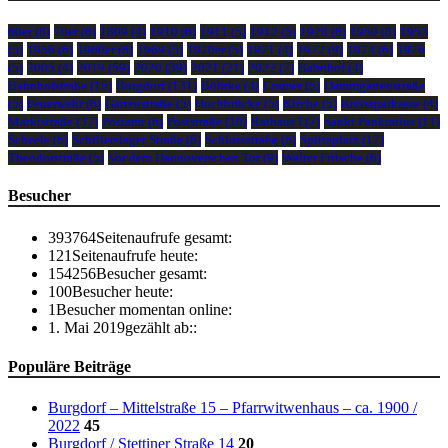
60er
(8)
70er
(6)
1809
(4)
1910
(6)
1911
(5)
1912
(5)
1928
(6)
1950
(8)
1953
(5)
1956
(6)
1960er
(6)
1969
(5)
1970er
(5)
1971
(4)
1972
(9)
1974
(6)
1976
(5)
2005
(4)
2019
(59)
2020
(39)
2021
(21)
2022
(7)
Bahnhof
(4)
Bahnhofstraße
(15)
Burgdorf
(131)
Bührke
(4)
Cramer
(5)
Dammgartenstraße
(5)
Feuerwehr
(6)
Gartenstraße
(5)
Hochbrücke
(5)
Kirche
(5)
Kreissparkasse
(4)
Marktstraße
(37)
Postamt
(6)
Poststraße
(10)
Rathaus I
(7)
Sankt Pankratius
(11)
Scheele
(6)
Schillerslager Straße
(6)
Schlossstraße
(6)
Spittaplatz
(17)
Theodorstraße
(5)
Vor dem Hannoverschen Tor
(9)
Walter Fritsche
(6)
Besucher
393764
Seitenaufrufe gesamt:
121
Seitenaufrufe heute:
154256
Besucher gesamt:
100
Besucher heute:
1
Besucher momentan online:
1. Mai 2019
gezählt ab::
Populäre Beiträge
Burgdorf – Mittelstraße 15 – Pfarrwitwenhaus – ca. 1900 /
2022
45
Burgdorf / Stettiner Straße 14
20