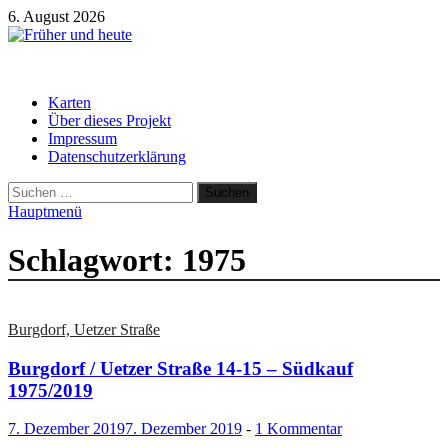
Zum
6. August 2026
Inhalt
springen
Früher und heute
Gebäude und Straßen im Wandel der Zeit
Karten
Über dieses Projekt
Impressum
Datenschutzerklärung
Suchen
nach:
Hauptmenü
Schlagwort:
1975
Burgdorf, Uetzer Straße
Burgdorf / Uetzer Straße 14-15 – Südkauf
1975/2019
7. Dezember 2019
7. Dezember 2019
-
1 Kommentar