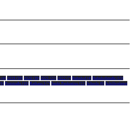
5
(4)
2019
(59)
2020
(39)
2021
(21)
2022
(7)
Bahnhof
(4)
Bahnhofstraße
(15)
(6)
Poststraße
(10)
Rathaus I
(7)
Sankt Pankratius
(11)
Scheele
(6)
Schillerslager