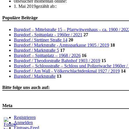
0
Besucher momentan online:
1. Mai 2019
gezählt ab::
Populäre Beiträge
Burgdorf – Mittelstraße 15 – Pfarrwitwenhaus – ca. 1900 / 202
Burgdorf - Spittaplatz - 1960er / 2021
27
Burgdorf / Stettiner Straße 14
20
Burgdorf / Marktstraße - Amtssparkasse 1905 / 2019
18
Burgdorf / Marktstraße 5
17
Burgdorf – Spittaplatz – 1968 / 2026
16
Burgdorf / Theodorstraße Bahnhof 1903 / 2019
15
Burgdorf – Schlossstraße – Schloss und Polizeiwache 1960er /
Burgdorf / Am Wall - Völkerschlachtdenkmal 1927 / 2019
14
Burgdorf / Marktstraße
13
Bitte folge uns auch auf:
Meta
Registrieren
Anmelden
Eintrags-Feed