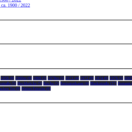
 ca. 1900 / 2022
1956
(6)
1960er
(6)
1969
(5)
1970er
(5)
1971
(4)
1972
(9)
1974
(6)
1976
(5)
200
nstraße
(5)
Hochbrücke
(5)
Kirche
(5)
Kreissparkasse
(4)
Marktstraße
(37)
Postamt
schen Tor
(9)
Walter Fritsche
(6)