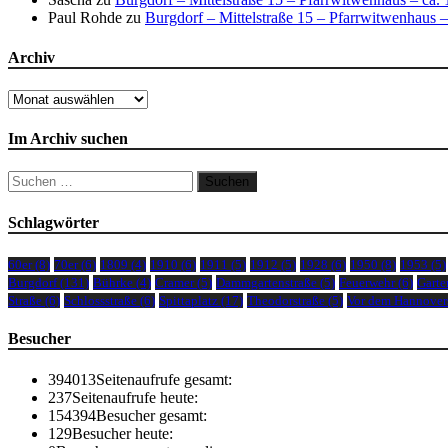
Paul Rohde
zu
Burgdorf – Mittelstraße 15 – Pfarrwitwenhaus –
Archiv
Archiv
Im Archiv suchen
Suchen
nach:
Schlagwörter
60er
(8)
70er
(6)
1809
(4)
1910
(6)
1911
(5)
1912
(5)
1928
(6)
1950
(8)
1953
(5)
Burgdorf
(131)
Bührke
(4)
Cramer
(5)
Dammgartenstraße
(5)
Feuerwehr
(6)
Garte
Straße
(6)
Schlossstraße
(6)
Spittaplatz
(17)
Theodorstraße
(5)
Vor dem Hannover
Besucher
394013
Seitenaufrufe gesamt:
237
Seitenaufrufe heute:
154394
Besucher gesamt:
129
Besucher heute: