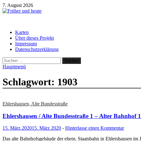
Zum
7. August 2026
Inhalt
springen
Früher und heute
Gebäude und Straßen im Wandel der Zeit
Karten
Über dieses Projekt
Impressum
Datenschutzerklärung
Suchen
nach:
Hauptmenü
Schlagwort:
1903
Ehlershausen, Alte Bundesstraße
Ehlershausen / Alte Bundesstraße 1 – Alter Bahnhof 
15. März 2020
15. März 2020
-
Hinterlasse einen Kommentar
Das alte Bahnhofsgebäude der ehem. Staatsbahn in Ehlershausen im 