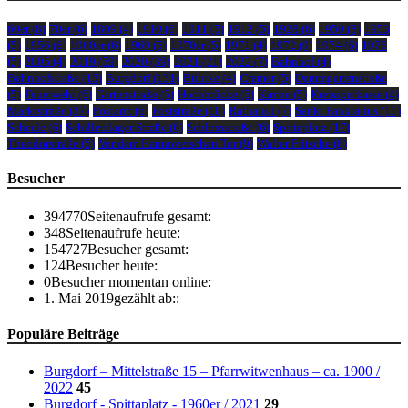
60er
(8)
70er
(6)
1809
(4)
1910
(6)
1911
(5)
1912
(5)
1928
(6)
1950
(8)
1953
(5)
1956
(6)
1960er
(6)
1969
(5)
1970er
(5)
1971
(4)
1972
(9)
1974
(6)
1976
(5)
2005
(4)
2019
(59)
2020
(39)
2021
(21)
2022
(7)
Bahnhof
(4)
Bahnhofstraße
(15)
Burgdorf
(131)
Bührke
(4)
Cramer
(5)
Dammgartenstraße
(5)
Feuerwehr
(6)
Gartenstraße
(5)
Hochbrücke
(5)
Kirche
(5)
Kreissparkasse
(4)
Marktstraße
(37)
Postamt
(6)
Poststraße
(10)
Rathaus I
(7)
Sankt Pankratius
(11)
Scheele
(6)
Schillerslager Straße
(6)
Schlossstraße
(6)
Spittaplatz
(17)
Theodorstraße
(5)
Vor dem Hannoverschen Tor
(9)
Walter Fritsche
(6)
Besucher
394770
Seitenaufrufe gesamt:
348
Seitenaufrufe heute:
154727
Besucher gesamt:
124
Besucher heute:
0
Besucher momentan online:
1. Mai 2019
gezählt ab::
Populäre Beiträge
Burgdorf – Mittelstraße 15 – Pfarrwitwenhaus – ca. 1900 /
2022
45
Burgdorf - Spittaplatz - 1960er / 2021
29