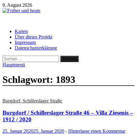
Zum
9. August 2026
Inhalt
springen
Früher und heute
Gebäude und Straßen im Wandel der Zeit
Karten
Über dieses Projekt
Impressum
Datenschutzerklärung
Suchen
nach:
Hauptmenü
Schlagwort:
1893
Burgdorf, Schillerslager Straße
Burgdorf / Schillerslager Straße 46 – Villa Ziesenis –
1912 / 2020
25. Januar 2020
25. Januar 2020
-
Hinterlasse einen Kommentar