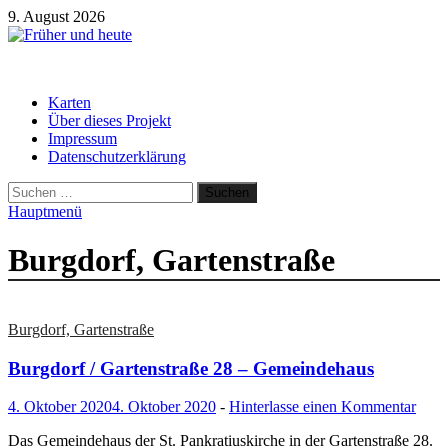
Zum
9. August 2026
Inhalt
springen
Früher und heute
Gebäude und Straßen im Wandel der Zeit
Karten
Über dieses Projekt
Impressum
Datenschutzerklärung
Suchen
nach:
Hauptmenü
Burgdorf, Gartenstraße
Burgdorf, Gartenstraße
Burgdorf / Gartenstraße 28 – Gemeindehaus
4. Oktober 2020
4. Oktober 2020
-
Hinterlasse einen Kommentar
Das Gemeindehaus der St. Pankratiuskirche in der Gartenstraße 28.