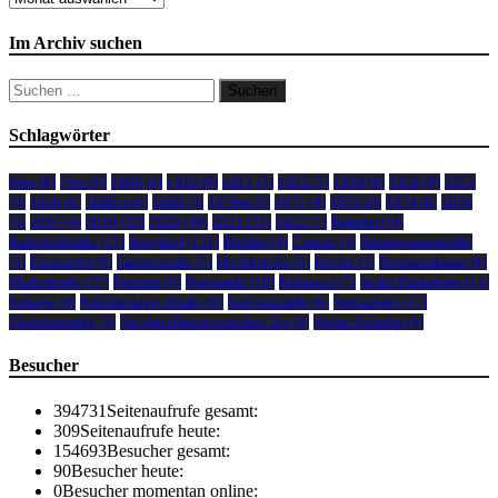
Im Archiv suchen
Suchen
nach:
Schlagwörter
60er
(8)
70er
(6)
1809
(4)
1910
(6)
1911
(5)
1912
(5)
1928
(6)
1950
(8)
1953
(5)
1956
(6)
1960er
(6)
1969
(5)
1970er
(5)
1971
(4)
1972
(9)
1974
(6)
1976
(5)
2005
(4)
2019
(59)
2020
(39)
2021
(21)
2022
(7)
Bahnhof
(4)
Bahnhofstraße
(15)
Burgdorf
(131)
Bührke
(4)
Cramer
(5)
Dammgartenstraße
(5)
Feuerwehr
(6)
Gartenstraße
(5)
Hochbrücke
(5)
Kirche
(5)
Kreissparkasse
(4)
Marktstraße
(37)
Postamt
(6)
Poststraße
(10)
Rathaus I
(7)
Sankt Pankratius
(11)
Scheele
(6)
Schillerslager Straße
(6)
Schlossstraße
(6)
Spittaplatz
(17)
Theodorstraße
(5)
Vor dem Hannoverschen Tor
(9)
Walter Fritsche
(6)
Besucher
394731
Seitenaufrufe gesamt:
309
Seitenaufrufe heute:
154693
Besucher gesamt:
90
Besucher heute:
0
Besucher momentan online: