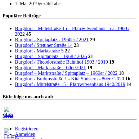
1. Mai 2019
gezählt ab::
Populäre Beiträge
Burgdorf – Mittelstraße 15 – Pfarrwitwenhaus – ca. 1900 /
2022
45
Burgdorf - Spittaplatz - 1960er / 2021
29
Burgdorf / Stettiner Straße 14
23
Burgdorf / Marktstraße 5
22
Burgdorf – Spittaplatz – 1968 / 2026
21
Burgdorf / Theodorstraße Bahnhof 1903 / 2019
19
Burgdorf – Marktstraße – 60er/2021
19
Burgdorf – Marktstraße / Spittaplatz – 1960er / 2022
18
Burgdorf / Brahmsstraße 1 - Kita Südstern - 80er / 2020
16
Burgdorf / Mittelstraße 15 - Pfarrwitwenhaus 1940/2019
14
Bitte folge uns auch auf:
Meta
Registrieren
Anmelden