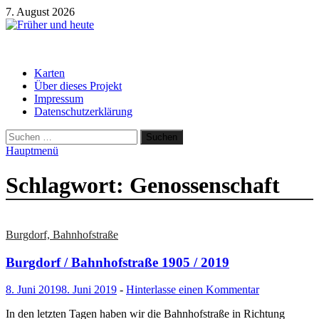
Zum
7. August 2026
Inhalt
springen
Früher und heute
Gebäude und Straßen im Wandel der Zeit
Karten
Über dieses Projekt
Impressum
Datenschutzerklärung
Suchen
nach:
Hauptmenü
Schlagwort:
Genossenschaft
Burgdorf, Bahnhofstraße
Burgdorf / Bahnhofstraße 1905 / 2019
8. Juni 2019
8. Juni 2019
-
Hinterlasse einen Kommentar
In den letzten Tagen haben wir die Bahnhofstraße in Richtung