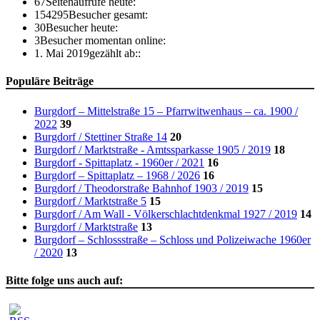
67
Seitenaufrufe heute:
154295
Besucher gesamt:
30
Besucher heute:
3
Besucher momentan online:
1. Mai 2019
gezählt ab::
Populäre Beiträge
Burgdorf – Mittelstraße 15 – Pfarrwitwenhaus – ca. 1900 /
2022
39
Burgdorf / Stettiner Straße 14
20
Burgdorf / Marktstraße - Amtssparkasse 1905 / 2019
18
Burgdorf - Spittaplatz - 1960er / 2021
16
Burgdorf – Spittaplatz – 1968 / 2026
16
Burgdorf / Theodorstraße Bahnhof 1903 / 2019
15
Burgdorf / Marktstraße 5
15
Burgdorf / Am Wall - Völkerschlachtdenkmal 1927 / 2019
14
Burgdorf / Marktstraße
13
Burgdorf – Schlossstraße – Schloss und Polizeiwache 1960er
/ 2020
13
Bitte folge uns auch auf: