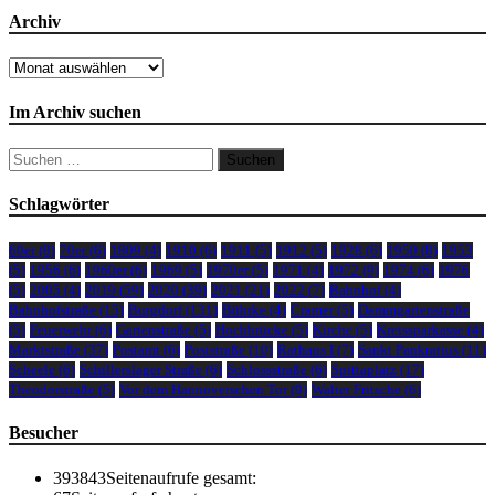
Archiv
Archiv
Im Archiv suchen
Suchen
nach:
Schlagwörter
60er
(8)
70er
(6)
1809
(4)
1910
(6)
1911
(5)
1912
(5)
1928
(6)
1950
(8)
1953
(5)
1956
(6)
1960er
(6)
1969
(5)
1970er
(5)
1971
(4)
1972
(9)
1974
(6)
1976
(5)
2005
(4)
2019
(59)
2020
(39)
2021
(21)
2022
(7)
Bahnhof
(4)
Bahnhofstraße
(15)
Burgdorf
(131)
Bührke
(4)
Cramer
(5)
Dammgartenstraße
(5)
Feuerwehr
(6)
Gartenstraße
(5)
Hochbrücke
(5)
Kirche
(5)
Kreissparkasse
(4)
Marktstraße
(37)
Postamt
(6)
Poststraße
(10)
Rathaus I
(7)
Sankt Pankratius
(11)
Scheele
(6)
Schillerslager Straße
(6)
Schlossstraße
(6)
Spittaplatz
(17)
Theodorstraße
(5)
Vor dem Hannoverschen Tor
(9)
Walter Fritsche
(6)
Besucher
393843
Seitenaufrufe gesamt: