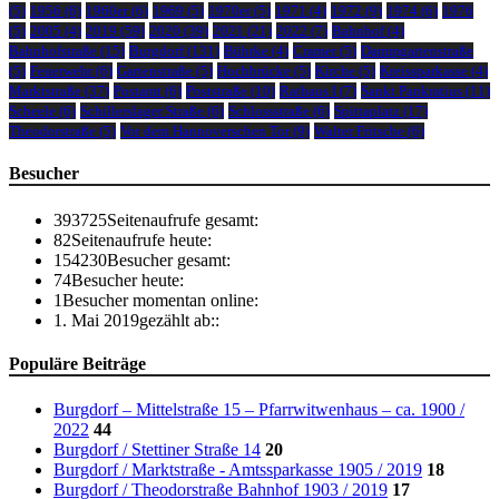
(5)
1956
(6)
1960er
(6)
1969
(5)
1970er
(5)
1971
(4)
1972
(9)
1974
(6)
1976
(5)
2005
(4)
2019
(59)
2020
(39)
2021
(21)
2022
(7)
Bahnhof
(4)
Bahnhofstraße
(15)
Burgdorf
(131)
Bührke
(4)
Cramer
(5)
Dammgartenstraße
(5)
Feuerwehr
(6)
Gartenstraße
(5)
Hochbrücke
(5)
Kirche
(5)
Kreissparkasse
(4)
Marktstraße
(37)
Postamt
(6)
Poststraße
(10)
Rathaus I
(7)
Sankt Pankratius
(11)
Scheele
(6)
Schillerslager Straße
(6)
Schlossstraße
(6)
Spittaplatz
(17)
Theodorstraße
(5)
Vor dem Hannoverschen Tor
(9)
Walter Fritsche
(6)
Besucher
393725
Seitenaufrufe gesamt:
82
Seitenaufrufe heute:
154230
Besucher gesamt:
74
Besucher heute:
1
Besucher momentan online:
1. Mai 2019
gezählt ab::
Populäre Beiträge
Burgdorf – Mittelstraße 15 – Pfarrwitwenhaus – ca. 1900 /
2022
44
Burgdorf / Stettiner Straße 14
20
Burgdorf / Marktstraße - Amtssparkasse 1905 / 2019
18
Burgdorf / Theodorstraße Bahnhof 1903 / 2019
17