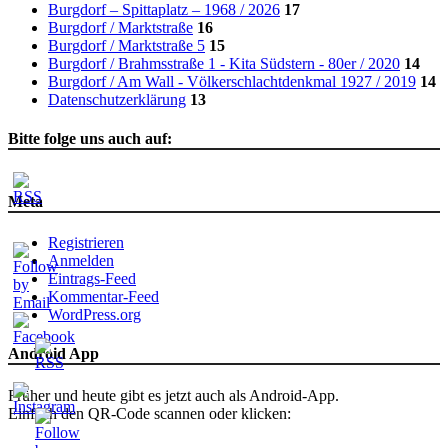
Burgdorf – Spittaplatz – 1968 / 2026
17
Burgdorf / Marktstraße
16
Burgdorf / Marktstraße 5
15
Burgdorf / Brahmsstraße 1 - Kita Südstern - 80er / 2020
14
Burgdorf / Am Wall - Völkerschlachtdenkmal 1927 / 2019
14
Datenschutzerklärung
13
Bitte folge uns auch auf:
Meta
Registrieren
Anmelden
Eintrags-Feed
Kommentar-Feed
WordPress.org
Android App
Früher und heute gibt es jetzt auch als Android-App.
Einfach den QR-Code scannen oder klicken: