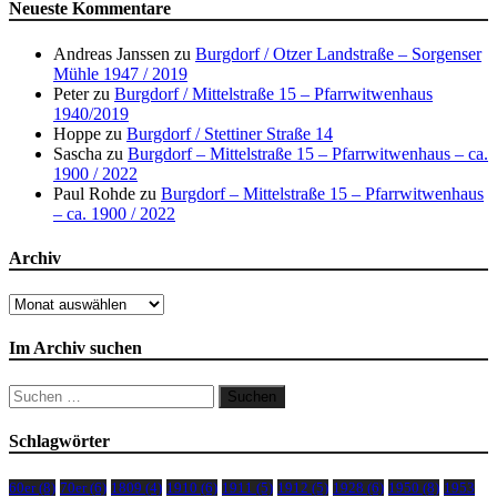
Neueste Kommentare
Andreas Janssen
zu
Burgdorf / Otzer Landstraße – Sorgenser
Mühle 1947 / 2019
Peter
zu
Burgdorf / Mittelstraße 15 – Pfarrwitwenhaus
1940/2019
Hoppe
zu
Burgdorf / Stettiner Straße 14
Sascha
zu
Burgdorf – Mittelstraße 15 – Pfarrwitwenhaus – ca.
1900 / 2022
Paul Rohde
zu
Burgdorf – Mittelstraße 15 – Pfarrwitwenhaus
– ca. 1900 / 2022
Archiv
Archiv
Im Archiv suchen
Suchen
nach:
Schlagwörter
60er
(8)
70er
(6)
1809
(4)
1910
(6)
1911
(5)
1912
(5)
1928
(6)
1950
(8)
1953