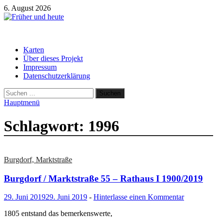
Zum
6. August 2026
Inhalt
springen
Früher und heute
Gebäude und Straßen im Wandel der Zeit
Karten
Über dieses Projekt
Impressum
Datenschutzerklärung
Suchen
nach:
Hauptmenü
Schlagwort:
1996
Burgdorf, Marktstraße
Burgdorf / Marktstraße 55 – Rathaus I 1900/2019
29. Juni 2019
29. Juni 2019
-
Hinterlasse einen Kommentar
1805 entstand das bemerkenswerte,