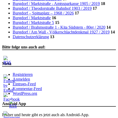
Burgdorf / Marktstraße - Amtssparkasse 1905 / 2019
18
Burgdorf / Theodorstraße Bahnhof 1903 / 2019
17
Burgdorf – Spittaplatz – 1968 / 2026
17
Burgdorf / Marktstraße
16
Burgdorf / Marktstraße 5
15
Burgdorf / Brahmsstraße 1 - Kita Südstern - 80er / 2020
14
Burgdorf / Am Wall - Völkerschlachtdenkmal 1927 / 2019
14
Datenschutzerklärung
13
Bitte folge uns auch auf:
Meta
Registrieren
Anmelden
Eintrags-Feed
Kommentar-Feed
WordPress.org
Android App
Früher und heute gibt es jetzt auch als Android-App.