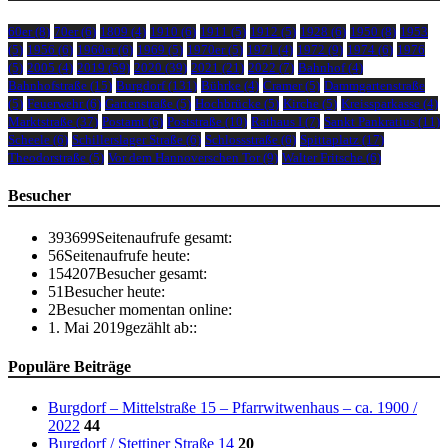
60er
(8)
70er
(6)
1809
(4)
1910
(6)
1911
(5)
1912
(5)
1928
(6)
1950
(8)
1953
(5)
1956
(6)
1960er
(6)
1969
(5)
1970er
(5)
1971
(4)
1972
(9)
1974
(6)
1976
(5)
2005
(4)
2019
(59)
2020
(39)
2021
(21)
2022
(7)
Bahnhof
(4)
Bahnhofstraße
(15)
Burgdorf
(131)
Bührke
(4)
Cramer
(5)
Dammgartenstraße
(5)
Feuerwehr
(6)
Gartenstraße
(5)
Hochbrücke
(5)
Kirche
(5)
Kreissparkasse
(4)
Marktstraße
(37)
Postamt
(6)
Poststraße
(10)
Rathaus I
(7)
Sankt Pankratius
(11)
Scheele
(6)
Schillerslager Straße
(6)
Schlossstraße
(6)
Spittaplatz
(17)
Theodorstraße
(5)
Vor dem Hannoverschen Tor
(9)
Walter Fritsche
(6)
Besucher
393699
Seitenaufrufe gesamt:
56
Seitenaufrufe heute:
154207
Besucher gesamt:
51
Besucher heute:
2
Besucher momentan online:
1. Mai 2019
gezählt ab::
Populäre Beiträge
Burgdorf – Mittelstraße 15 – Pfarrwitwenhaus – ca. 1900 /
2022
44
Burgdorf / Stettiner Straße 14
20