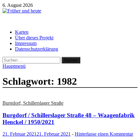
Zum
6. August 2026
Inhalt
springen
Früher und heute
Gebäude und Straßen im Wandel der Zeit
Karten
Über dieses Projekt
Impressum
Datenschutzerklärung
Suchen
nach:
Hauptmenü
Schlagwort:
1982
Burgdorf, Schillerslager Straße
Burgdorf / Schillerslager Straße 48 – Waagenfabrik
Henckel / 1950/2021
21. Februar 2021
21. Februar 2021
-
Hinterlasse einen Kommentar