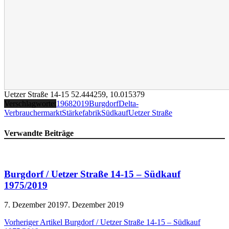
Uetzer Straße 14-15
52.444259
,
10.015379
Verschlagwortet
1968
2019
Burgdorf
Delta-
Verbrauchermarkt
Stärkefabrik
Südkauf
Uetzer Straße
Verwandte Beiträge
Burgdorf / Uetzer Straße 14-15 – Südkauf
1975/2019
7. Dezember 2019
7. Dezember 2019
Beitragsnavigation
Vorheriger Artikel
Burgdorf / Uetzer Straße 14-15 – Südkauf