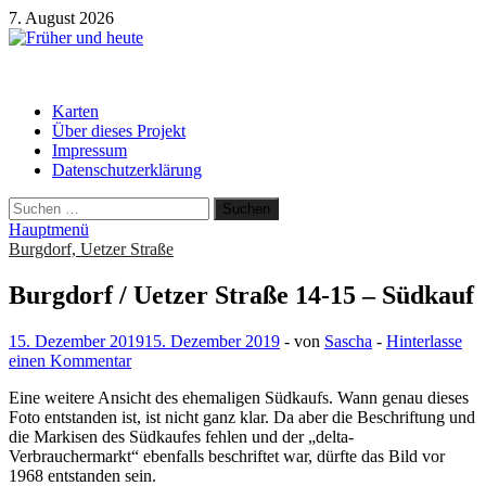
Zum
7. August 2026
Inhalt
springen
Früher und heute
Gebäude und Straßen im Wandel der Zeit
Karten
Über dieses Projekt
Impressum
Datenschutzerklärung
Suchen
nach:
Hauptmenü
Burgdorf, Uetzer Straße
Burgdorf / Uetzer Straße 14-15 – Südkauf
15. Dezember 2019
15. Dezember 2019
-
von
Sascha
-
Hinterlasse
einen Kommentar
Eine weitere Ansicht des ehemaligen Südkaufs. Wann genau dieses
Foto entstanden ist, ist nicht ganz klar. Da aber die Beschriftung und
die Markisen des Südkaufes fehlen und der „delta-
Verbrauchermarkt“ ebenfalls beschriftet war, dürfte das Bild vor
1968 entstanden sein.