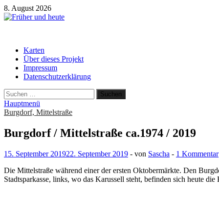
Zum
8. August 2026
Inhalt
springen
Früher und heute
Gebäude und Straßen im Wandel der Zeit
Karten
Über dieses Projekt
Impressum
Datenschutzerklärung
Suchen
nach:
Hauptmenü
Burgdorf, Mittelstraße
Burgdorf / Mittelstraße ca.1974 / 2019
15. September 2019
22. September 2019
-
von
Sascha
-
1 Kommentar
Die Mittelstraße während einer der ersten Oktobermärkte. Den Burgdor
Stadtsparkasse, links, wo das Karussell steht, befinden sich heute d