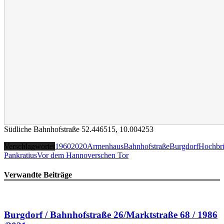
Südliche Bahnhofstraße
52.446515
,
10.004253
Verschlagwortet
1960
2020
Armenhaus
Bahnhofstraße
Burgdorf
Hochbr
Pankratius
Vor dem Hannoverschen Tor
Verwandte Beiträge
Burgdorf / Bahnhofstraße 26/Marktstraße 68 / 1986