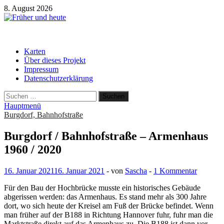
Zum
8. August 2026
Inhalt
springen
Früher und heute
Gebäude und Straßen im Wandel der Zeit
Karten
Über dieses Projekt
Impressum
Datenschutzerklärung
Suchen
nach:
Hauptmenü
Burgdorf, Bahnhofstraße
Burgdorf / Bahnhofstraße – Armenhaus
1960 / 2020
16. Januar 2021
16. Januar 2021
-
von
Sascha
-
1 Kommentar
Für den Bau der Hochbrücke musste ein historisches Gebäude
abgerissen werden: das Armenhaus. Es stand mehr als 300 Jahre
dort, wo sich heute der Kreisel am Fuß der Brücke befindet. Wenn
man früher auf der B188 in Richtung Hannover fuhr, fuhr man die
Marktstraße direkt auf das Armenhaus zu. Die B188 ist dann vor