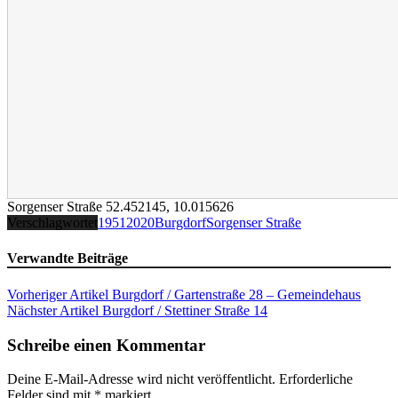
Sorgenser Straße
52.452145
,
10.015626
Verschlagwortet
1951
2020
Burgdorf
Sorgenser Straße
Verwandte Beiträge
Beitragsnavigation
Vorheriger Artikel
Burgdorf / Gartenstraße 28 – Gemeindehaus
Nächster Artikel
Burgdorf / Stettiner Straße 14
Schreibe einen Kommentar
Deine E-Mail-Adresse wird nicht veröffentlicht.
Erforderliche
Felder sind mit
*
markiert