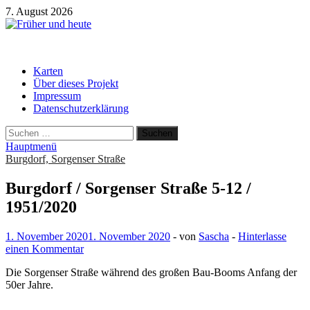
Zum
7. August 2026
Inhalt
springen
Früher und heute
Gebäude und Straßen im Wandel der Zeit
Karten
Über dieses Projekt
Impressum
Datenschutzerklärung
Suchen
nach:
Hauptmenü
Burgdorf, Sorgenser Straße
Burgdorf / Sorgenser Straße 5-12 /
1951/2020
1. November 2020
1. November 2020
-
von
Sascha
-
Hinterlasse
einen Kommentar
Die Sorgenser Straße während des großen Bau-Booms Anfang der
50er Jahre.